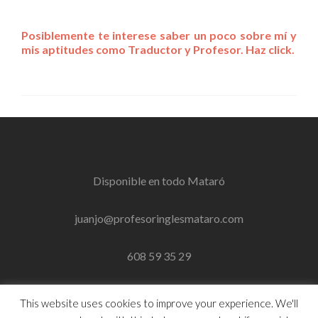
Posiblemente te interese saber un poco sobre mí y
mis aptitudes como Traductor y Profesor. Haz click.
Disponible en todo
Mataró
juanjo@profesoringlesmataro.com
608 59 35 29
This website uses cookies to improve your experience. We'll
Profesor Inglés Mataró 2016 ©