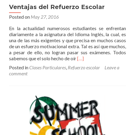
Ventajas del Refuerzo Escolar
Posted on
May 27, 2016
En la actualidad numerosos estudiantes se enfrentan
diariamente a la asignatura del Idioma Inglés, la cual, es
una de las más exigentes y que precisa en muchos casos
de un esfuerzo motivacional extra. Tal es así que muchos,
a pesar de ello, no logran pasar sus exámenes. Todos
Read
sabemos que el solo hecho de oír
[…]
more
Posted in
Clases Particulares
,
Refuerzo escolar
Leave a
about
comment
Ventajas
del
Refuerzo
Escolar